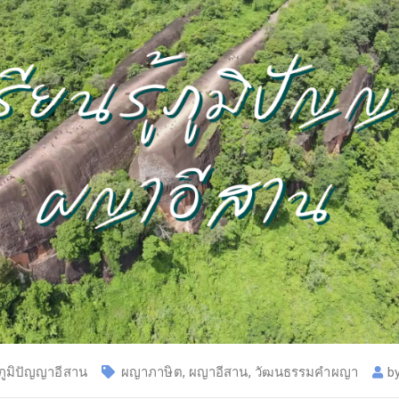
ูมิปัญญาอีสาน
ผญาภาษิต
,
ผญาอีสาน
,
วัฒนธรรมคำผญา
b