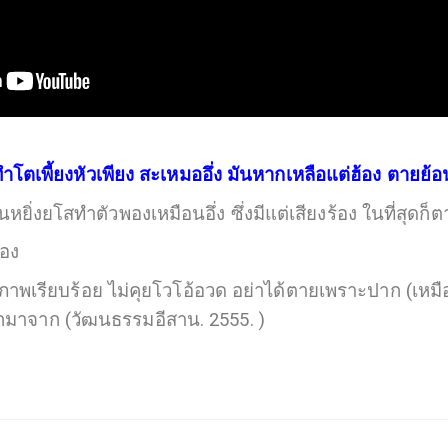
ทำโตเพี้ยงหัวเพียง สะเหมออึ่ง มันหากเหลือแต่ฮ้อง ตายย
ยิ่งยโสทำตัวพองเหมือนอึ่ง ซึ่งมีแต่เสียงร้อง ในที่สุดก
อง
สุภาพเรียบร้อย ไม่คุยโวโอ้อวด อย่าได้ตายเพร
กมาจาก (วัฒนธรรมอีสาน. 2555. )