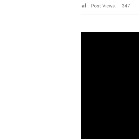
Post Views:
347