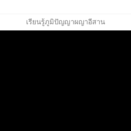
เรียนรู้ภูมิปัญญาผญาอีสาน