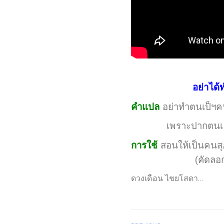
อย่าได้
คำแปล
อย่าทำตนเป็ฯคนห
เพราะปากตนเ
การใช้
สอนให้เป็นคน
(คัดลอ
ดวงเดือน ไชยโสดา…