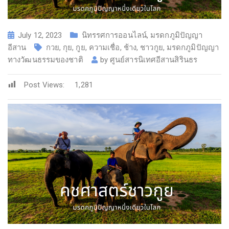
July 12, 2023
นิทรรศการออนไลน์
,
มรดกภูมิปัญญา
อีสาน
กวย
,
กุย
,
กูย
,
ความเชื่อ
,
ช้าง
,
ชาวกูย
,
มรดกภูมิปัญญา
ทางวัฒนธรรมของชาติ
by
ศูนย์สารนิเทศอีสานสิรินธร
Post Views:
1,281