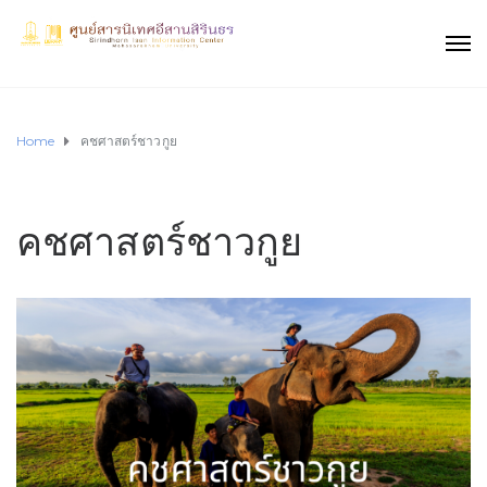
Home
คชศาสตร์ชาวกูย
คชศาสตร์ชาวกูย