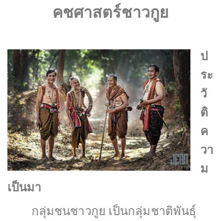
คชศาสตร์ชาวกูย
ป
ระ
วั
ติ
ค
วา
ม
เป็นมา
กลุ่มชนชาวกูย เป็นกลุ่มชาติพันธุ์