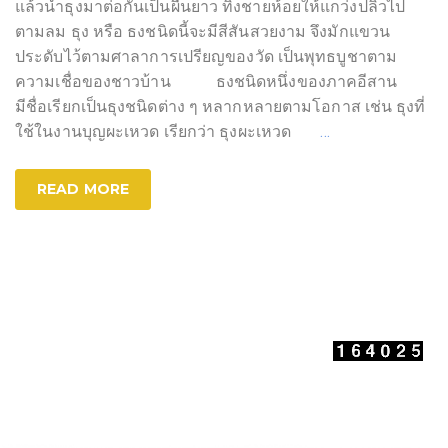
แล้วนำธุงมาต่อกันเป็นผืนยาว ทิ้งชายห้อยให้แกว่งปลิวไป
ตามลม ธุง หรือ ธงชนิดนี้จะมีสีสันสวยงาม จึงมักแขวน
ประดับไว้ตามศาลาการเปรียญของวัด เป็นพุทธบูชาตาม
ความเชื่อของชาวบ้าน ธงชนิดหนึ่งของภาคอีสาน
มีชื่อเรียกเป็นธุงชนิดต่าง ๆ หลากหลายตามโอกาส เช่น ธุงที่
ใช้ในงานบุญผะเหวด เรียกว่า ธุงผะเหวด
…
READ MORE