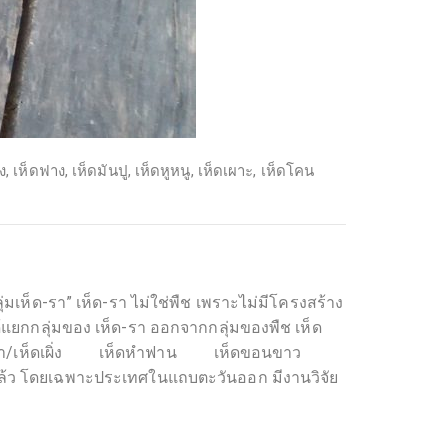
ง
,
เห็ดฟาง
,
เห็ดมันปู
,
เห็ดหูหนู
,
เห็ดเผาะ
,
เห็ดโคน
“กลุ่มเห็ด-รา” เห็ด-รา ไม่ใช่พืช เพราะไม่มีโครงสร้าง
้แยกกลุ่มของ เห็ด-รา ออกจากกลุ่มของพืช เห็ด
บเต่า/เห็ดเผิ่ง เห็ดหำฟาน เห็ดขอนขาว
แล้ว โดยเฉพาะประเทศในแถบตะวันออก มีงานวิจัย