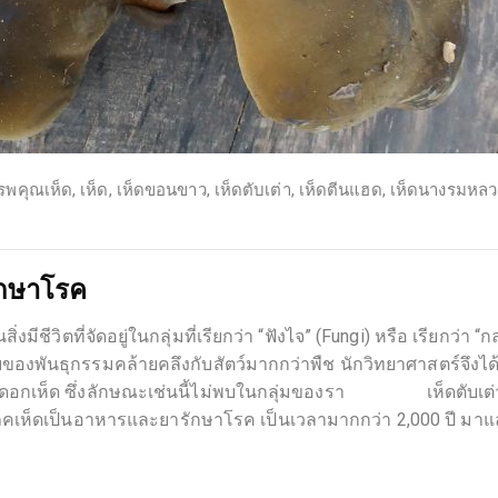
รพคุณเห็ด
,
เห็ด
,
เห็ดขอนขาว
,
เห็ดตับเต่า
,
เห็ดตีนแฮด
,
เห็ดนางรมหลว
รักษาโรค
งมีชีวิตที่จัดอยู่ในกลุ่มที่เรียกว่า “ฟังไจ” (Fungi) หรือ เรียกว่า 
ของพันธุกรรมคล้ายคลึงกับสัตว์มากกว่าพืช นักวิทยาศาสตร์จึงได
เป็นดอกเห็ด ซึ่งลักษณะเช่นนี้ไม่พบในกลุ่มของรา เห็ดตั
ภคเห็ดเป็นอาหารและยารักษาโรค เป็นเวลามากกว่า 2,000 ปี มา