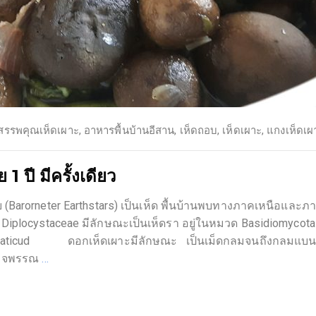
สรรพคุณเห็ดเผาะ
,
อาหารพื้นบ้านอีสาน
,
เห็ดถอบ
,
เห็ดเผาะ
,
แกงเห็ดเผ
1 ปี มีครั้งเดียว
rorneter Earthstars) เป็นเห็ด พื้นบ้านพบทางภาคเหนือและภาค
์ Diplocystaceae มีลักษณะเป็นเห็ดรา อยู่ในหมวด Basidiomycota 
3. siaticud ดอกเห็ดเผาะมีลักษณะ เป็นเม็ดกลมจนถึงกลมแบน ขนา
เบญจพรรณ
…