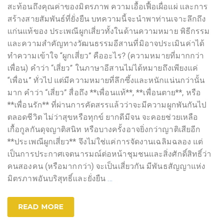
สะท้อนถึงคุณค่าของมิตรภาพ ความเอื้อเฟื้อเผื่อแผ่ และการ
สร้างสายสัมพันธ์ที่ยั่งยืน บทความนี้จะนำพาท่านเจาะลึกถึง
แก่นแท้ของ ประเพณีผูกเสี่ยวทั้งในด้านความหมาย พิธีกรรม
และความสำคัญทางวัฒนธรรมอีสานที่มิอาจประเมินค่าได้
ทำความเข้าใจ “ผูกเสี่ยว” คืออะไร? (ความหมายที่มากกว่า
เพื่อน) คำว่า “เสี่ยว” ในภาษาอีสานไม่ได้หมายถึงเพียงแค่
“เพื่อน” ทั่วไป แต่มีความหมายที่ลึกซึ้งและหนักแน่นกว่านั้น
มาก คำว่า “เสี่ยว” สื่อถึง **เพื่อนแท้**, **เพื่อนตาย**, หรือ
**เพื่อนรัก** ที่ผ่านการคัดสรรแล้วว่าจะมีความผูกพันกันไป
ตลอดชีวิต ไม่ว่าสุขหรือทุกข์ ยากดีมีจน จะคอยช่วยเหลือ
เกื้อกูลกันดุจญาติสนิท หรือบางครั้งอาจยิ่งกว่าญาติเสียอีก
**ประเพณีผูกเสี่ยว** จึงไม่ใช่แค่การจัดงานเฉลิมฉลอง แต่
เป็นการประกาศเจตนารมณ์ต่อหน้าชุมชนและสิ่งศักดิ์สิทธิ์ว่า
คนสองคน (หรือมากกว่า) จะเป็นเสี่ยวกัน มีพันธสัญญาแห่ง
มิตรภาพอันบริสุทธิ์และยั่งยืน
…
READ MORE