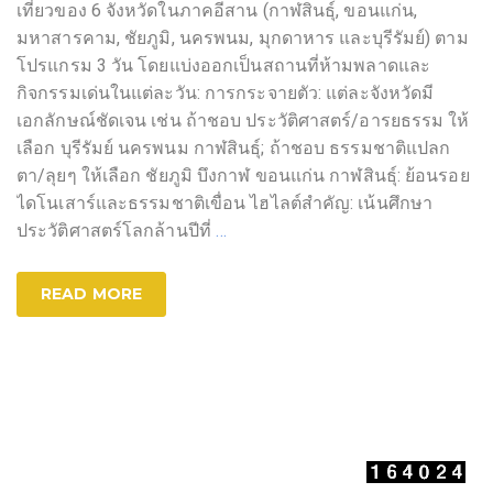
เที่ยวของ 6 จังหวัดในภาคอีสาน (กาฬสินธุ์, ขอนแก่น,
มหาสารคาม, ชัยภูมิ, นครพนม, มุกดาหาร และบุรีรัมย์) ตาม
โปรแกรม 3 วัน โดยแบ่งออกเป็นสถานที่ห้ามพลาดและ
กิจกรรมเด่นในแต่ละวัน: การกระจายตัว: แต่ละจังหวัดมี
เอกลักษณ์ชัดเจน เช่น ถ้าชอบ ประวัติศาสตร์/อารยธรรม ให้
เลือก บุรีรัมย์ นครพนม กาฬสินธุ์; ถ้าชอบ ธรรมชาติแปลก
ตา/ลุยๆ ให้เลือก ชัยภูมิ บึงกาฬ ขอนแก่น กาฬสินธุ์: ย้อนรอย
ไดโนเสาร์และธรรมชาติเขื่อน ไฮไลต์สำคัญ: เน้นศึกษา
ประวัติศาสตร์โลกล้านปีที่
…
READ MORE