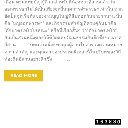
เดือน ตามพุทธบัญญัติ แต่สำหรับพี่น้องชาวอีสานแล้ว วัน
ออกพรรษาไม่ได้เป็นเพียงจุดสิ้นสุดการจำพรรษาเท่านั้น หาก
ยังเป็นจุดเริ่มต้นของงานบุญใหญ่ที่สืบทอดกันมายาวนาน นั่น
คือ “บุญออกพรรษา” และกิจกรรมสำคัญที่ควบคู่กันมาคือ
“ตักบาตรเทโวโรหณะ” หรือที่เรียกสั้นๆ ว่า”ตักบาตรเทโว”
อันเป็นส่วนหนึ่งของวิถีชีวิตและวัฒนธรรมอันลึกซึ้งของภาค
อีสาน บทความนี้จะพาคุณผู้อ่านไปสำรวจความหมาย
ความสำคัญ และคุณค่าของประเพณีเหล่านี้ในบริบทของวิถี
ท้องถิ่นอีสานอย่างลึกซึ้ง
…
READ MORE