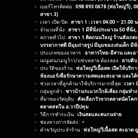
เบอร์โทรติดต่อ :
098 893 0678 (พ่อใหญ่วี), 0
สาขา 3)
เวลา เปิด-ปิด :
สาขา 1 : เวลา 04.00 – 21.00 น.
จำนวนที่นั่ง :
สาขา 1 มีที่นั่งประมาณ 50 ที่นั่ง,
สภาพทั่วไป :
สาขา 1 ติดถนนใหญ่ ร้านสังเกตเ
บรรยากาศดี มีมุมถ่ายรูป มีมุมของเล่นเด็ก 
ประเภทของอาหาร :
อาหารไทย-อีสาน และอา
เมนูเด่น/เมนูว้าว/แซ่บหลาย ต้องลอง :
ลาบดิบ
ประวัติของร้าน :
พ่อใหญ่วีเนื้อสด เปิดให้บร
ห้องแอร์เพื่อรักษาความสดและสะอาด และได้ขย
ช่วงเวลาที่ลูกค้ามาใช้บริการมากที่สุด :
เวลา 0
กลุ่มลูกค้า :
ชาวบ้านระแวกใกล้เคียง กลุ่มทำง
ที่มาของวัตถุดิบ :
คัดเลือกวัวจากตลาดนัดโคกร
ตลาดสดใน อ.วาปีปทุม
วิธีการชำระเงิน :
เงินสดและสแกนจ่าย
ช่องทางการจัดส่ง :
–
คำขวัญประจำร้าน :
พ่อใหญ่วีเนื้อสด สะอาด 