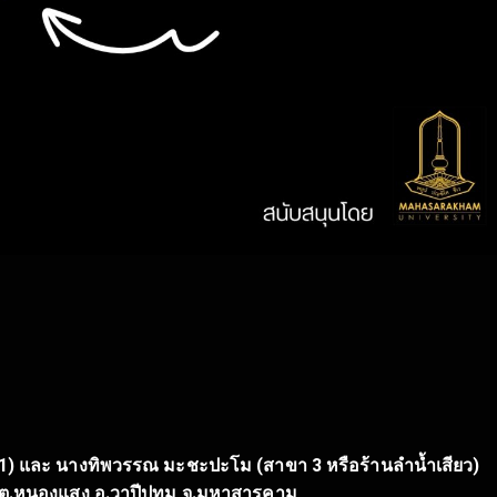
) และ นางทิพวรรณ มะชะปะโม (สาขา 3 หรือร้านลำน้ำเสียว)
2 ต.หนองแสง อ.วาปีปทุม จ.มหาสารคาม