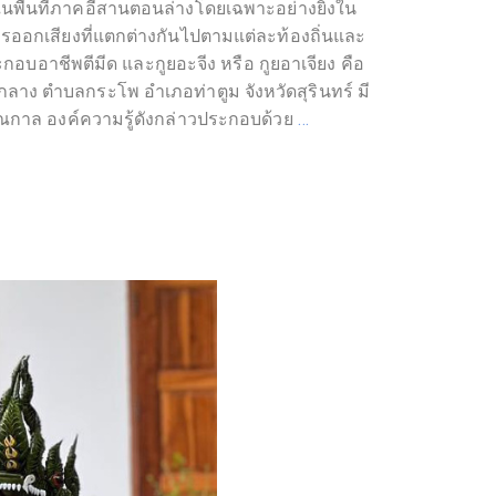
พื้นที่ภาคอีสานตอนล่างโดยเฉพาะอย่างยิ่งใน
็นการออกเสียงที่แตกต่างกันไปตามแต่ละท้องถิ่นและ
กอบอาชีพตีมีด และกูยอะจีง หรือ กูยอาเจียง คือ
ง ตำบลกระโพ อำเภอท่าตูม จังหวัดสุรินทร์ มี
ณกาล องค์ความรู้ดังกล่าวประกอบด้วย
…