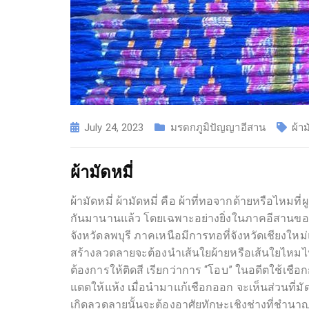
July 24, 2023
มรดกภูมิปัญญาอีสาน
ผ้าม
ผ้ามัดหมี่
ผ้ามัดหมี่ ผ้ามัดหมี่ คือ ผ้าที่ทอจากด้ายหรือไหม
กันมานานแล้ว โดยเฉพาะอย่างยิ่งในภาคอีสานของป
จังหวัดลพบุรี ภาคเหนือมีการทอที่จังหวัดเชียง
สร้างลวดลายจะต้องนำเส้นใยผ้ายหรือเส้นใยไหมไปค
ต้องการให้ติดสี เรียกว่าการ “โอบ” ในอดีตใช้เช
แดดให้แห้ง เมื่อนำมาแก้เชือกออก จะเห็นส่วนที่ม
เกิดลวดลายนั้นจะต้องอาศัยทักษะเชิงช่างที่ชำ