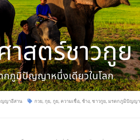
ปัญญาอีสาน
กวย
,
กุย
,
กูย
,
ความเชื่อ
,
ช้าง
,
ชาวกูย
,
มรดกภูมิปัญญ