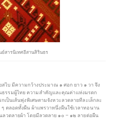
นย์สารนิเทศอีสานสิรินธร
ล้ายสไบ มีความกว้างประมาณ ๑ ศอก ยาว ๑ วา จึง
ุ่มวัฒนธรรมผู้ไทย ความสำคัญและคุณค่าแห่งมรดก
ทรกเป็นเส้นพุ่งพิเศษตามจังหวะลวดลายทีละเล็กละ
 ๆ ตลอดทั้งผืน ผ้าแพรวาหนึ่งผืนใช้เวลาทอนาน
นในลวดลายผ้า โดยมีลวดลาย ๑๐ – ๑๒ ลายต่อผืน