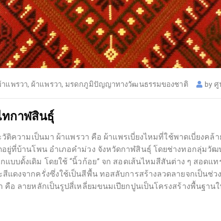
้าแพรวา
,
ผ้าแพรวา
,
มรดกภูมิปัญญาทางวัฒนธรรมของชาติ
by
ศู
ไทกาฬสินธุ์
ะวัติความเป็นมา ผ้าแพรวา คือ ผ้าแพรเบี่ยงไหมที่ใช้พาดเบี่ยงค
งผลิตอยู่ที่บ้านโพน อำเภอคำม่วง จังหวัดกาฬสินธุ์ โดยช่างทอกล
แบบดั้งเดิม โดยใช้ “นิ้วก้อย” จก สอดเส้นไหมสีสันต่าง ๆ สอดแ
ีแดงจากครั่งซึ่งใช้เป็นสีพื้น ทอสลับการสร้างลวดลายจกเป็นช่วง
 คือ ลายหลักเป็นรูปสี่เหลี่ยมขนมเปียกปูนเป็นโครงสร้างพื้นฐา