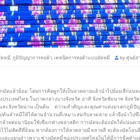
ัดหมี่
,
ภูมิปัญญาการทอผ้า
,
เทคนิคการทอผ้าแบบมัดหมี่
by
ศูนย์ส
ที่ผูกมัดแล้วย้อม โดยการคิดผูกให้เป็นลวดลายแล้วนำไปย้อมสีก่อนท
ระเทศไทย ในภาคกลางบางจังหวัด อาทิ จังหวัดชัยนาท จังหวัดอุท
ใหม่และจังหวัดน่าน เป็นต้น ความสำคัญและคุณค่าแห่งมรดกภูมิป
้นลำหมีให้ได้ตามจำนวนที่เหมาะสมกับลวดลาย แล้วจึงนำไปขึงเข้า
ือกกล้วยต่อมานิยมใช้เชือกฟางพลาสติก การมัดจะต้องมัดให้แน่น
ัดไว้ไม่ติดสีที่ย้อม หากต้องการให้ลวดลายมีหลายสี จะต้องมัดโอ
นาญและแม่นยำ เพราะช่างมัดหมี่ของประเทศไทยไม่ได้มีการขีดตำ