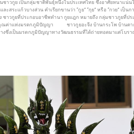
ูย เป็นกลุ่มชาติพันธุ์หนึ่งในประเทศไทย ซึ่งอาศัยหนาแน่นใน
ชธานีและสระแก้วบางส่วน คำเรียกขานว่า “กูย” “กุย” หรือ “กวย” เป
ถึง ชาวกูยที่ประกอบอาชีพทำนา กูยแฎก หมายถึง กลุ่มชาวภูยที่ประ
ะคุณค่าแห่งมรดกภูมิปัญญา ชาวกูยอะจีง บ้านกระโพ บ้านตากลา
งซึ่งเป็นมรดกภูมิปัญญาทางวัฒนธรรมที่ได้ถ่ายทอดมาแต่โบรา